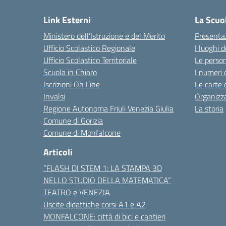
Link Esterni
La Scuo
Ministero dell’Istruzione e del Merito
Presenta
Ufficio Scolastico Regionale
I luoghi d
Ufficio Scolastico Territoriale
Le perso
Scuola in Chiaro
I numeri 
Iscrizioni On Line
Le carte 
Invalsi
Organizz
Regione Autonoma Friuli Venezia Giulia
La storia
Comune di Gorizia
Comune di Monfalcone
Articoli
“FLASH DI STEM 1: LA STAMPA 3D
NELLO STUDIO DELLA MATEMATICA”
TEATRO e VENEZIA
Uscite didattiche corsi A1 e A2
MONFALCONE: città di bici e cantieri