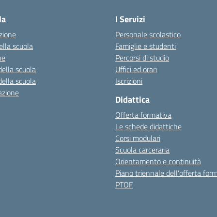
la
I Servizi
zione
Personale scolastico
ella scuola
Famiglie e studenti
ne
Percorsi di studio
della scuola
Uffici ed orari
della scuola
Iscrizioni
azione
Didattica
Offerta formativa
Le schede didattiche
Corsi modulari
Scuola carceraria
Orientamento e continuità
Piano triennale dell’offerta for
PTOF