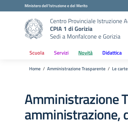
Vai ai contenuti
Vai al menu di navigazione
Vai al footer
Ministero dell'Istruzione e del Merito
Centro Provinciale Istruzione A
CPIA 1 di Gorizia
Sedi a Monfalcone e Gorizia
Scuola
Servizi
Novità
Didattica
Home
Amministrazione Trasparente
Le carte
Amministrazione T
amministrazione, d