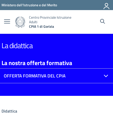
Vai ai contenuti
Vai al menu di navigazione
Vai al footer
Ministero dell'Istruzione e del Merito
Centro Provinciale Istruzione
Adulti
CPIA 1 di Gorizia
La didattica
La nostra offerta formativa
OFFERTA FORMATIVA DEL CPIA
Didattica