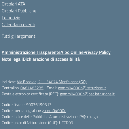
Circolari ATA
Circolari Pubbliche
Le notizie
Calendario eventi
Tutti gli argomenti
Amministrazione Trasparente
Albo Online
Privacy Policy
Note legali
Dichiarazione di accessibilità
Indirizzo:
Via Bonavia, 21 - 34074 Monfalcone (GO)
Centralino:
0481483235
Email:
gomm04000n@istruzione.it
Posta elettronica certificata (PEC):
gomm04000n@pec.istruzione.it
Codice fiscale: 90036190313
Codice meccanografico:
gomm04000n
Codice Indice delle Pubbliche Amministrazioni (IPA): cpiago
Codice unico di fatturazione (CUF): UFCR99