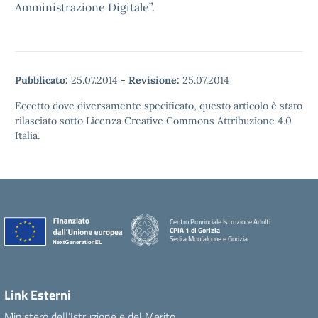
Amministrazione Digitale”.
Pubblicato:
25.07.2014
-
Revisione:
25.07.2014
Eccetto dove diversamente specificato, questo articolo è stato
rilasciato sotto Licenza Creative Commons Attribuzione 4.0
Italia.
Centro Provinciale Istruzione Adulti
CPIA 1 di Gorizia
Sedi a Monfalcone e Gorizia
Link Esterni
Ministero dell’Istruzione e del Merito