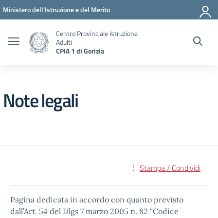
Vai ai contenuti
Vai al menu di navigazione
Vai al footer
Ministero dell'Istruzione e del Merito
Centro Provinciale Istruzione
Adulti
CPIA 1 di Gorizia
Note legali
Stampa / Condividi
Pagina dedicata in accordo con quanto previsto
dall’Art. 54 del Dlgs 7 marzo 2005 n. 82 “Codice