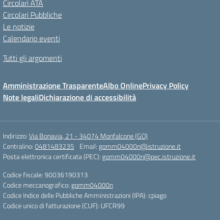
Circolari ATA
Circolari Pubbliche
Le notizie
Calendario eventi
Tutti gli argomenti
Amministrazione Trasparente
Albo Online
Privacy Policy
Note legali
Dichiarazione di accessibilità
Indirizzo:
Via Bonavia, 21 - 34074 Monfalcone (GO)
Centralino:
0481483235
Email:
gomm04000n@istruzione.it
Posta elettronica certificata (PEC):
gomm04000n@pec.istruzione.it
Codice fiscale: 90036190313
Codice meccanografico:
gomm04000n
Codice Indice delle Pubbliche Amministrazioni (IPA): cpiago
Codice unico di fatturazione (CUF): UFCR99