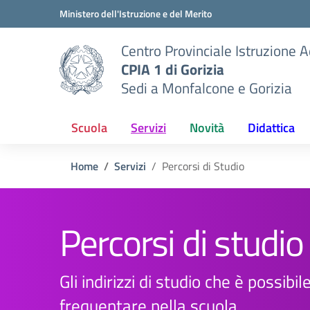
Vai ai contenuti
Vai al menu di navigazione
Vai al footer
Ministero dell'Istruzione e del Merito
Centro Provinciale Istruzione A
CPIA 1 di Gorizia
Sedi a Monfalcone e Gorizia
Scuola
Servizi
Novità
Didattica
Home
Servizi
Percorsi di Studio
Percorsi di studio
Gli indirizzi di studio che è possibil
frequentare nella scuola