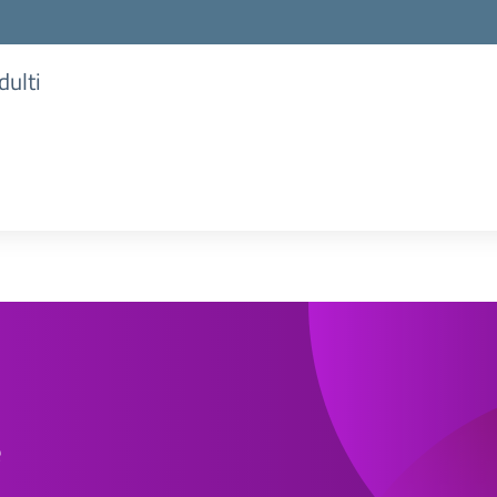
dulti
e