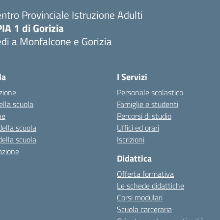
ntro Provinciale Istruzione Adulti
IA 1 di Gorizia
di a Monfalcone e Gorizia
la
I Servizi
zione
Personale scolastico
ella scuola
Famiglie e studenti
ne
Percorsi di studio
della scuola
Uffici ed orari
della scuola
Iscrizioni
azione
Didattica
Offerta formativa
Le schede didattiche
Corsi modulari
Scuola carceraria