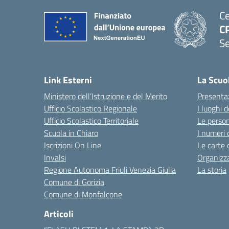
Ce
CP
Se
Link Esterni
La Scuo
Ministero dell’Istruzione e del Merito
Presenta
Ufficio Scolastico Regionale
I luoghi d
Ufficio Scolastico Territoriale
Le perso
Scuola in Chiaro
I numeri 
Iscrizioni On Line
Le carte 
Invalsi
Organizz
Regione Autonoma Friuli Venezia Giulia
La storia
Comune di Gorizia
Comune di Monfalcone
Articoli