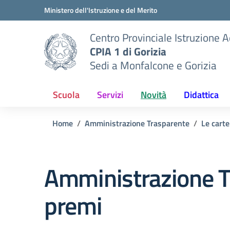
Vai ai contenuti
Vai al menu di navigazione
Vai al footer
Ministero dell'Istruzione e del Merito
Centro Provinciale Istruzione A
CPIA 1 di Gorizia
Sedi a Monfalcone e Gorizia
Scuola
Servizi
Novità
Didattica
Home
Amministrazione Trasparente
Le carte
Amministrazione T
premi