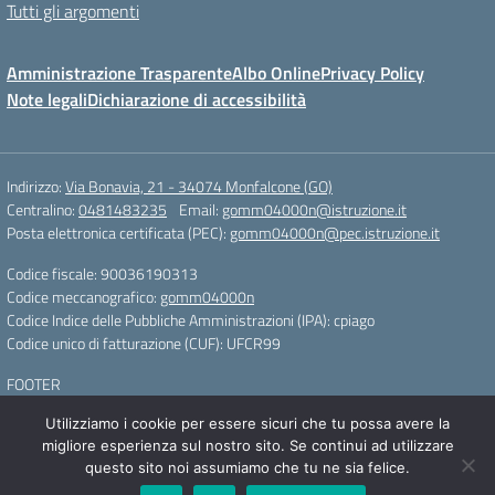
Tutti gli argomenti
Amministrazione Trasparente
Albo Online
Privacy Policy
Note legali
Dichiarazione di accessibilità
Indirizzo:
Via Bonavia, 21 - 34074 Monfalcone (GO)
Centralino:
0481483235
Email:
gomm04000n@istruzione.it
Posta elettronica certificata (PEC):
gomm04000n@pec.istruzione.it
Codice fiscale: 90036190313
Codice meccanografico:
gomm04000n
Codice Indice delle Pubbliche Amministrazioni (IPA): cpiago
Codice unico di fatturazione (CUF): UFCR99
FOOTER
Utilizziamo i cookie per essere sicuri che tu possa avere la
Concept & Design by Designers Italia
migliore esperienza sul nostro sito. Se continui ad utilizzare
questo sito noi assumiamo che tu ne sia felice.