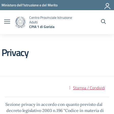
Vai ai contenuti
Vai al menu di navigazione
Vai al footer
Ministero dell'Istruzione e del Merito
Centro Provinciale Istruzione
Adulti
CPIA 1 di Gorizia
Privacy
Stampa / Condividi
Sezione privacy in accordo con quanto previsto dal
decreto legislativo 2003 n.196 “Codice in materia di