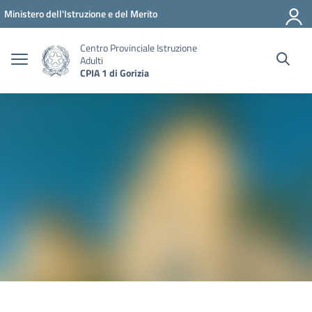
Vai ai contenuti
Vai al menu di navigazione
Vai al footer
Ministero dell'Istruzione e del Merito
Centro Provinciale Istruzione
Adulti
CPIA 1 di Gorizia