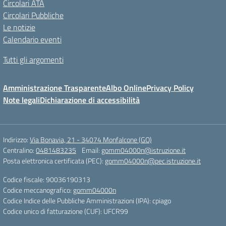
Circolari ATA
Circolari Pubbliche
Le notizie
Calendario eventi
Tutti gli argomenti
Amministrazione Trasparente
Albo Online
Privacy Policy
Note legali
Dichiarazione di accessibilità
Indirizzo:
Via Bonavia, 21 - 34074 Monfalcone (GO)
Centralino:
0481483235
Email:
gomm04000n@istruzione.it
Posta elettronica certificata (PEC):
gomm04000n@pec.istruzione.it
Codice fiscale: 90036190313
Codice meccanografico:
gomm04000n
Codice Indice delle Pubbliche Amministrazioni (IPA): cpiago
Codice unico di fatturazione (CUF): UFCR99