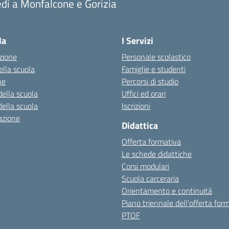
di a Monfalcone e Gorizia
la
I Servizi
zione
Personale scolastico
ella scuola
Famiglie e studenti
ne
Percorsi di studio
della scuola
Uffici ed orari
della scuola
Iscrizioni
azione
Didattica
Offerta formativa
Le schede didattiche
Corsi modulari
Scuola carceraria
Orientamento e continuità
Piano triennale dell’offerta for
PTOF