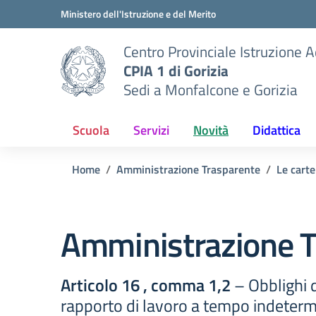
Vai ai contenuti
Vai al menu di navigazione
Vai al footer
Ministero dell'Istruzione e del Merito
Centro Provinciale Istruzione A
CPIA 1 di Gorizia
Sedi a Monfalcone e Gorizia
Scuola
Servizi
Novità
Didattica
Home
Amministrazione Trasparente
Le carte
Amministrazione T
Articolo 16 , comma 1,2
– Obblighi d
rapporto di lavoro a tempo indeter