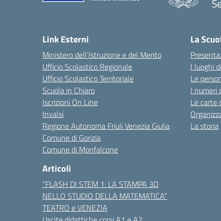
Se
Link Esterni
La Scuo
Ministero dell’Istruzione e del Merito
Presenta
Ufficio Scolastico Regionale
I luoghi d
Ufficio Scolastico Territoriale
Le perso
Scuola in Chiaro
I numeri 
Iscrizioni On Line
Le carte 
Invalsi
Organizz
Regione Autonoma Friuli Venezia Giulia
La storia
Comune di Gorizia
Comune di Monfalcone
Articoli
“FLASH DI STEM 1: LA STAMPA 3D
NELLO STUDIO DELLA MATEMATICA”
TEATRO e VENEZIA
Uscite didattiche corsi A1 e A2