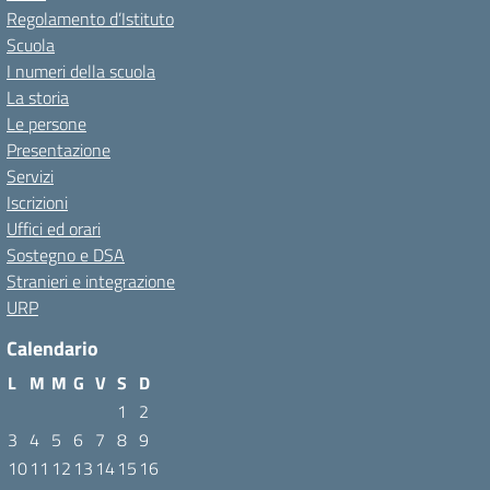
Regolamento d’Istituto
Scuola
I numeri della scuola
La storia
Le persone
Presentazione
Servizi
Iscrizioni
Uffici ed orari
Sostegno e DSA
Stranieri e integrazione
URP
Calendario
L
M
M
G
V
S
D
1
2
3
4
5
6
7
8
9
10
11
12
13
14
15
16