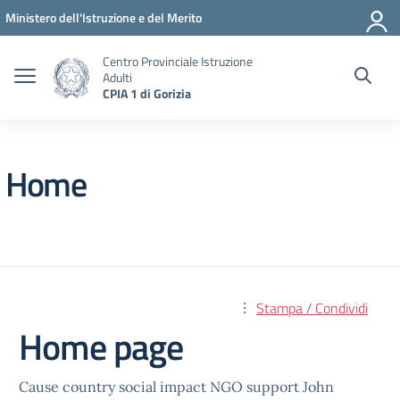
Vai ai contenuti
Vai al menu di navigazione
Vai al footer
Ministero dell'Istruzione e del Merito
Centro Provinciale Istruzione
Adulti
CPIA 1 di Gorizia
Home
Stampa / Condividi
Home page
Cause country social impact NGO support John