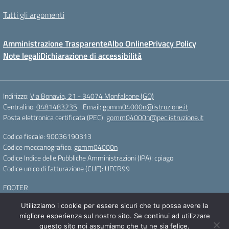
Tutti gli argomenti
Amministrazione Trasparente
Albo Online
Privacy Policy
Note legali
Dichiarazione di accessibilità
Indirizzo:
Via Bonavia, 21 - 34074 Monfalcone (GO)
Centralino:
0481483235
Email:
gomm04000n@istruzione.it
Posta elettronica certificata (PEC):
gomm04000n@pec.istruzione.it
Codice fiscale: 90036190313
Codice meccanografico:
gomm04000n
Codice Indice delle Pubbliche Amministrazioni (IPA): cpiago
Codice unico di fatturazione (CUF): UFCR99
FOOTER
Utilizziamo i cookie per essere sicuri che tu possa avere la
Concept & Design by Designers Italia
migliore esperienza sul nostro sito. Se continui ad utilizzare
questo sito noi assumiamo che tu ne sia felice.