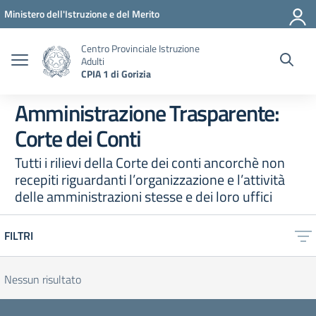
Vai ai contenuti
Vai al menu di navigazione
Vai al footer
Ministero dell'Istruzione e del Merito
Centro Provinciale Istruzione
Adulti
CPIA 1 di Gorizia
Amministrazione Trasparente:
Corte dei Conti
Tutti i rilievi della Corte dei conti ancorchè non
recepiti riguardanti l’organizzazione e l’attività
delle amministrazioni stesse e dei loro uffici
FILTRI
Nessun risultato