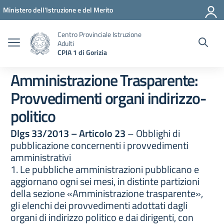
Vai ai contenuti
Vai al menu di navigazione
Vai al footer
Ministero dell'Istruzione e del Merito
Centro Provinciale Istruzione
Adulti
CPIA 1 di Gorizia
Amministrazione Trasparente:
Provvedimenti organi indirizzo-
politico
Dlgs 33/2013 – Articolo 23
– Obblighi di
pubblicazione concernenti i provvedimenti
amministrativi
1. Le pubbliche amministrazioni pubblicano e
aggiornano ogni sei mesi, in distinte partizioni
della sezione «Amministrazione trasparente»,
gli elenchi dei provvedimenti adottati dagli
organi di indirizzo politico e dai dirigenti, con