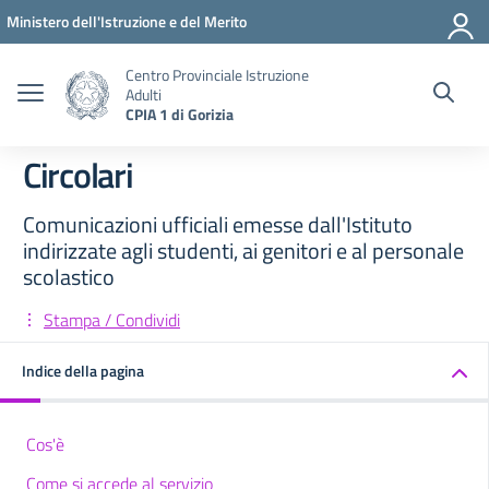
Vai ai contenuti
Vai al menu di navigazione
Vai al footer
Ministero dell'Istruzione e del Merito
Centro Provinciale Istruzione
Adulti
CPIA 1 di Gorizia
Circolari
Comunicazioni ufficiali emesse dall'Istituto
indirizzate agli studenti, ai genitori e al personale
scolastico
Stampa / Condividi
Indice della pagina
Cos'è
Come si accede al servizio